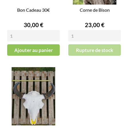
Bon Cadeau 30€
Corne de Bison
Prix
Prix
30,00 €
23,00 €
Ajouter au panier
Rupture de stock