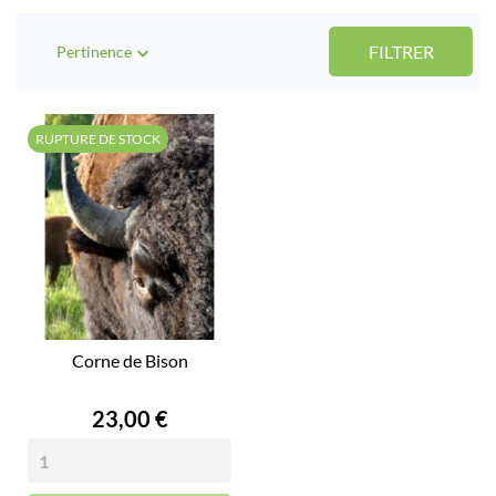
FILTRER
Pertinence

RUPTURE DE STOCK
Corne de Bison
Prix
23,00 €