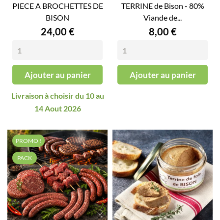
PIECE A BROCHETTES DE
TERRINE de Bison - 80%
BISON
Viande de...
Prix
Prix
24,00 €
8,00 €
Ajouter au panier
Ajouter au panier
Livraison à choisir du 10 au
14 Aout 2026
PROMO !
PACK