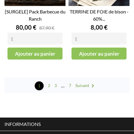
[SURGELE] Pack Barbecue du
TERRINE DE FOIE de bison -
Ranch
60%...
Prix
Prix
80,00 €
8,00 €
87,90 €
Ajouter au panier
Ajouter au panier

…
Suivant
2
3
7
1
INFORMATIONS