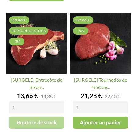
PROMO !
PROMO !
RUPTURE DE STOCK
-5%
-5%
[SURGELE] Entrecôte de
[SURGELE] Tournedos de
Bison...
Filet de...
Prix
Prix
13,66 €
21,28 €
14,38 €
22,40 €
Rupture de stock
Ajouter au panier