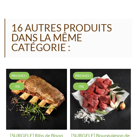
16 AUTRES PRODUITS
DANS LA MÊME
CATÉGORIE :
PROMO !
PROMO !
-5%
-5%
[SURGELE] Ribs de Bison
[SURGELE] Bourguignon de