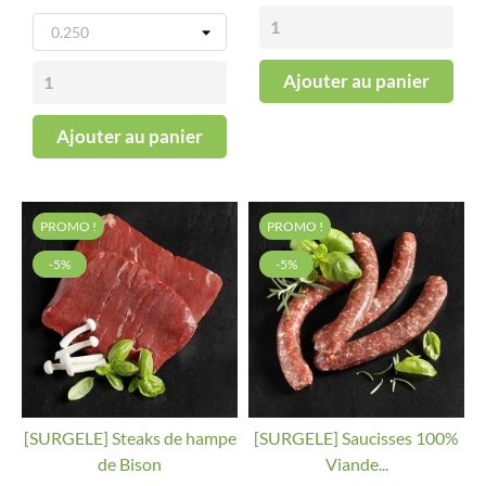
Ajouter au panier
Ajouter au panier
PROMO !
PROMO !
-5%
-5%
[SURGELE] Steaks de hampe
[SURGELE] Saucisses 100%
de Bison
Viande...