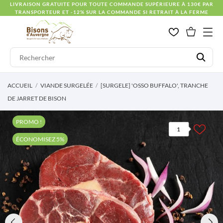
LIVRAISON GRATUITE POUR TOUTE COMMANDE SUPÉRIEURE À 130€ PAR
TRANSPORTEUR ET -12% SUR LA COMMANDE SI RETRAIT À LA FERME
ACCUEIL
VIANDE SURGELÉE
[SURGELE] 'OSSO BUFFALO', TRANCHE
DE JARRET DE BISON
PROMO !
1
ÉCONOMISEZ 5%