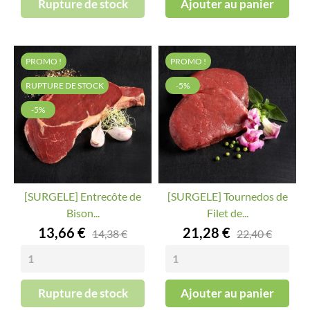
Rupture de stock
Ajouter au panier
PROMO !
PROMO !
RUPTURE DE STOCK
-5%
-5%
[SURGELE] Entrecôte de
[SURGELE] Tournedos de
Bison...
Filet de...
Prix
Prix
13,66 €
21,28 €
14,38 €
22,40 €
Rupture de stock
Ajouter au panier