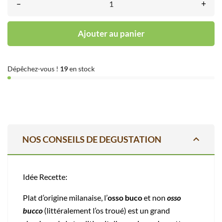
–
+
Ajouter au panier
Dépêchez-vous !
19
en stock
expand_less
NOS CONSEILS DE DEGUSTATION
Idée Recette:
Plat d’origine milanaise, l’
osso buco
et non
osso
bucco
(littéralement l’os troué) est un grand